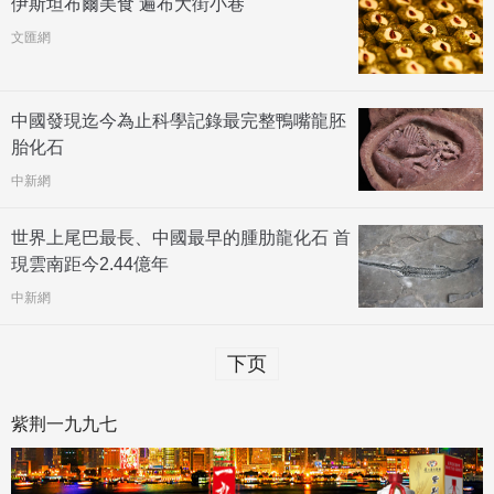
伊斯坦布爾美食 遍布大街小巷
文匯網
中國發現迄今為止科學記錄最完整鴨嘴龍胚
胎化石
中新網
世界上尾巴最長、中國最早的腫肋龍化石 首
現雲南距今2.44億年
中新網
下页
紫荆一九九七