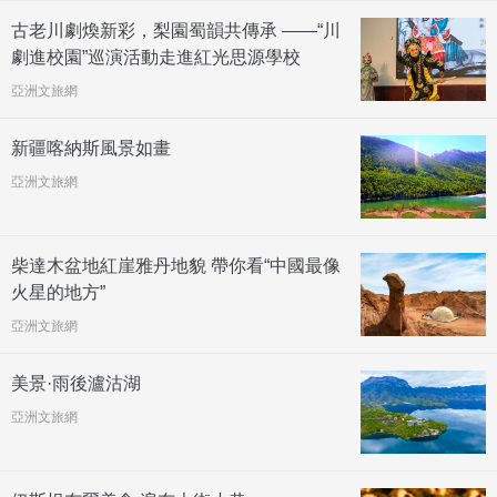
古老川劇煥新彩，梨園蜀韻共傳承 ——“川
劇進校園”巡演活動走進紅光思源學校
亞洲文旅網
新疆喀納斯風景如畫
亞洲文旅網
柴達木盆地紅崖雅丹地貌 帶你看“中國最像
火星的地方”
亞洲文旅網
美景·雨後瀘沽湖
亞洲文旅網