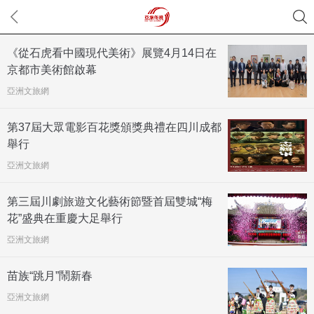
《從石虎看中國現代美術》展覽4月14日在
京都市美術館啟幕
亞洲文旅網
第37屆大眾電影百花獎頒獎典禮在四川成都
舉行
亞洲文旅網
第三屆川劇旅遊文化藝術節暨首屆雙城“梅
花”盛典在重慶大足舉行
亞洲文旅網
苗族“跳月”鬧新春
亞洲文旅網